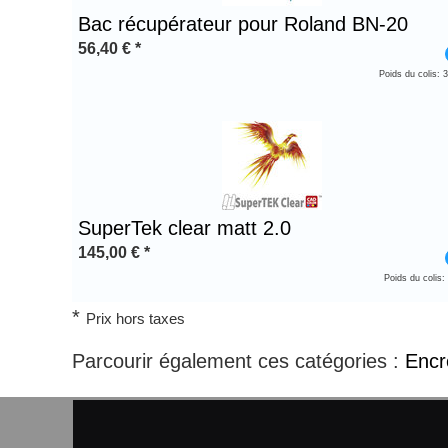
Bac récupérateur pour Roland BN-20
56,40
€
*
Poids du colis: 
SuperTek clear matt 2.0
145,00
€
*
Poids du colis:
*
Prix hors taxes
Parcourir également ces catégories :
Encr