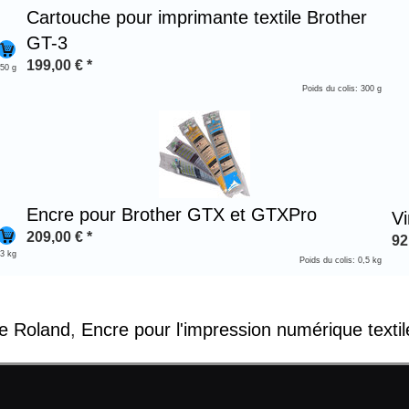
Cartouche pour imprimante textile Brother
GT-3
199,00
€
*
350 g
Poids du colis: 300 g
Encre pour Brother GTX et GTXPro
Vi
209,00
€
*
92
 3 kg
Poids du colis: 0,5 kg
e Roland
,
Encre pour l'impression numérique textil