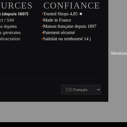
OURCES
CONFIANCE
e (depuis 1897)
Trusted Shops 4,85 ★
ct / SAV
Made in France
s légales
Maison française depuis 1897
s générales
Paiement sécurisé
rétractation
Satisfait ou remboursé 14 j
Mentions