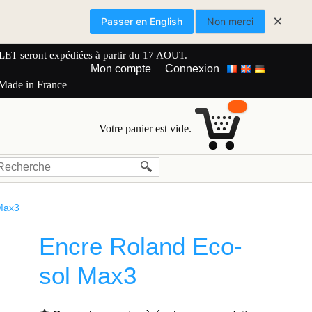
×
Passer en English
Non merci
 seront expédiées à partir du 17 AOUT.
Mon compte
Connexion
 Made in France
Votre panier est vide.
 Max3
Encre Roland Eco-
sol Max3