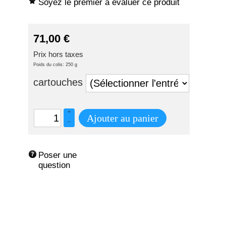
Soyez le premier à évaluer ce produit
71,00
€
Prix hors taxes
Poids du colis: 250 g
cartouches
+
Ajouter au panier
–
Poser une 
question