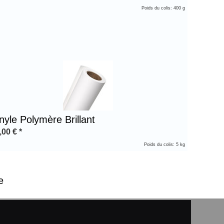
Poids du colis: 400 g
nyle Polymère Brillant
,00
€
*
Poids du colis: 5 kg
e