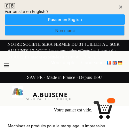
🇬🇧
×
Voir ce site en English ?
Passer en English
Non merci
NOTRE SOCIETE SERA FERMEE DU 31 JUILLET AU SOIR
AU LUNDI 17 AOUT. les commandes effectuées à partir du
30 JUILLET seront expédiées à partir du 17 AOUT.
Mon compte
Connexion
SAV FR · Made in France · Depuis 1897
A.BUISINE
SÉRIGRAPHIE · BOUTIQUE
Votre panier est vide.
Machines et produits pour le marquage
Impression