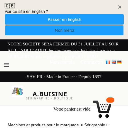
🇬🇧
×
Voir ce site en English ?
Passer en English
Non merci
NOTRE SOCIETE SERA FERMEE DU 31 JUILLET AU SOIR
AU LUNDI 17 AOUT. les commandes effectuées à partir du
30 JUILLET seront expédiées à partir du 17 AOUT.
Mon compte
Connexion
SAV FR · Made in France · Depuis 1897
A.BUISINE
SÉRIGRAPHIE · BOUTIQUE
Votre panier est vide.
Machines et produits pour le marquage
Sérigraphie