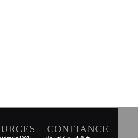
OURCES
CONFIANCE
e (depuis 1897)
Trusted Shops 4,85 ★