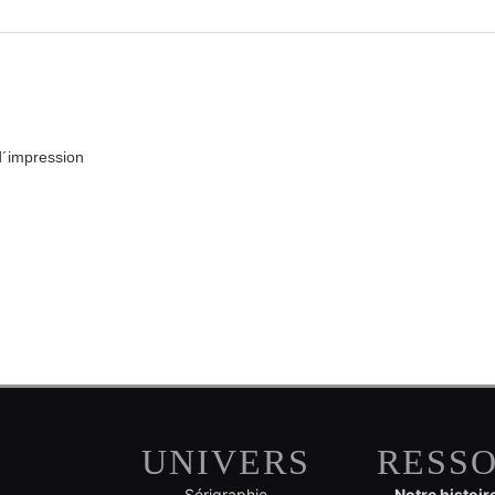
d´impression
UNIVERS
RESS
Sérigraphie
Notre histoir