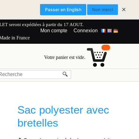
×
Passer en English
Non merci
 seront expédiées à partir du 17 AOUT.
Mon compte
Connexion
 Made in France
Votre panier est vide.
Sac polyester avec
bretelles