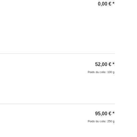
0,00
€
*
52,00
€
*
Poids du colis: 100 g
95,00
€
*
Poids du colis: 250 g