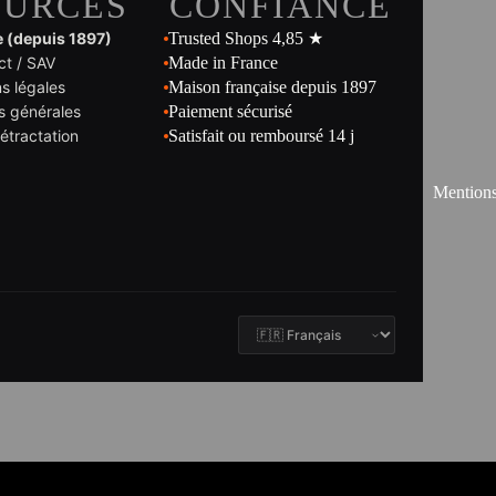
OURCES
CONFIANCE
e (depuis 1897)
Trusted Shops 4,85 ★
ct / SAV
Made in France
s légales
Maison française depuis 1897
s générales
Paiement sécurisé
rétractation
Satisfait ou remboursé 14 j
Mentions