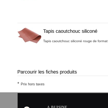
Titre 1
Tapis caoutchouc siliconé
Tapis caoutchouc siliconé rouge de forma
Parcourir les fiches produits
*
Prix hors taxes
A.BUISINE