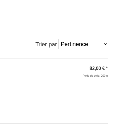
Trier par
82,00
€
*
Poids du colis: 200 g