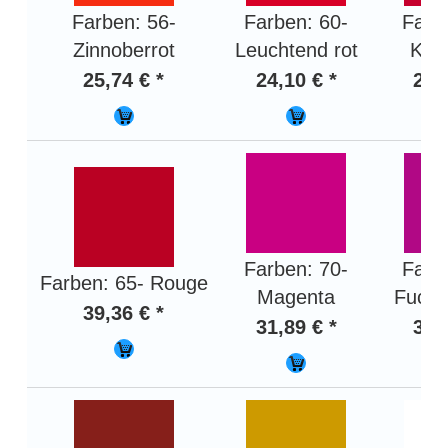
Farben: 56-
Farben: 60-
Farb
Zinnoberrot
Leuchtend rot
Kar
25,74 € *
24,10 € *
27,
Farben: 70-
Farb
Farben: 65- Rouge
Magenta
Fuchs
39,36 € *
31,89 € *
39,