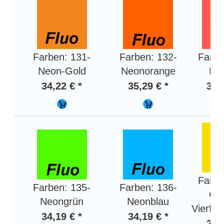
Farben: 131-
Farben: 132-
Farbe
Neon-Gold
Neonorange
Ne
34,22 € *
35,29 € *
34,
Farbe
Farben: 135-
Farben: 136-
Gel
Neongrün
Neonblau
Vierfa
34,19 € *
34,19 € *
26,