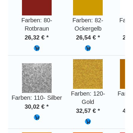
Farben: 80-
Farben: 82-
Farb
Rotbraun
Ockergelb
W
26,32 € *
26,54 € *
21,
Farben: 120-
Farbe
Farben: 110- Silber
Gold
Ku
30,02 € *
32,57 € *
41,