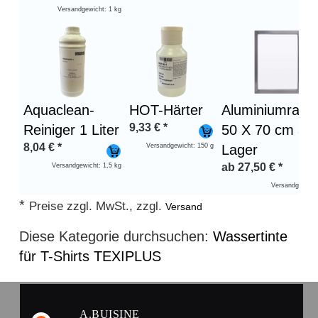
Versandgewicht: 1 kg
Aquaclean-
HOT-Härter
Aluminiumrah
9,33
€
*
Reiniger 1 Liter
50 X 70 cm au
8,04
€
*
Versandgewicht: 150 g
Lager
ab
27,50
€
*
Versandgewicht: 1,5 kg
Versandgewicht
*
Preise zzgl. MwSt., zzgl.
Versand
Diese Kategorie durchsuchen:
Wassertinte
für T-Shirts TEXIPLUS
A.BUISINE