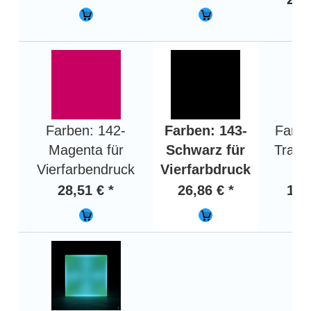
Farben: 142-
Farben: 143-
Farbe
Magenta für
Schwarz für
Trans
Vierfarbendruck
Vierfarbdruck
B
28,51 € *
26,86 € *
18,