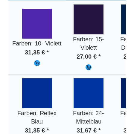
Farben: 15-
Farb
Farben: 10- Violett
Violett
Dunk
31,35 € *
27,00 € *
21,
Farben: Reflex
Farben: 24-
Farb
Blau
Mittelblau
B
31,35 € *
31,67 € *
33,