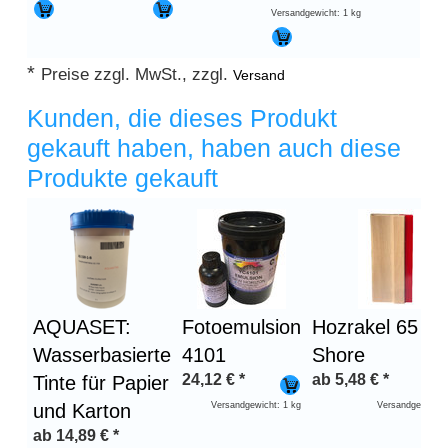
Versandgewicht: 1 kg
*
Preise zzgl. MwSt., zzgl.
Versand
Kunden, die dieses Produkt
gekauft haben, haben auch diese
Produkte gekauft
Überschrift
1
AQUASET:
Fotoemulsion
Hozrakel 65
Wasserbasierte
4101
Shore
24,12
€
*
ab
5,48
€
*
Tinte für Papier
und Karton
Versandgewicht: 1 kg
Versandgewicht:
ab
14,89
€
*