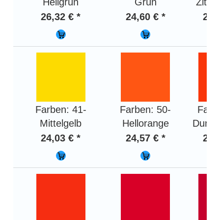
Hellgrün
Grün
Zitro
26,32 € *
24,60 € *
24,
Farben: 41-
Farben: 50-
Farb
Mittelgelb
Hellorange
Dunke
24,03 € *
24,57 € *
24,