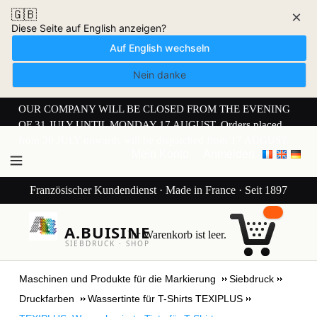
🇬🇧
×
Diese Seite auf English anzeigen?
Auf English wechseln
Nein danke
OUR COMPANY WILL BE CLOSED FROM THE EVENING
OF 31 JULY UNTIL MONDAY 17 AUGUST. Orders placed
from 30 JULY onwards will be dispatched from 17 AUGUST.
Mein Konto
Anmelden
Französischer Kundendienst · Made in France · Seit 1897
A.BUISINE
Ihr Warenkorb ist leer.
SIEBDRUCK · SHOP
Maschinen und Produkte für die Markierung
Siebdruck
Druckfarben
Wassertinte für T-Shirts TEXIPLUS