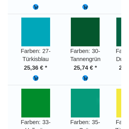
Farben: 27-
Farben: 30-
Farb
Türkisblau
Tannengrün
Dunk
25,36 € *
25,74 € *
26,
Farben: 33-
Farben: 35-
Farb