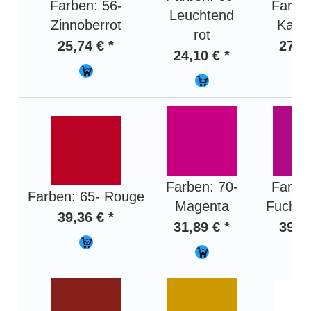
Farben: 56-
Farben
Leuchtend
Zinnoberrot
Karmi
rot
25,74 € *
27,01
24,10 € *
Farben: 70-
Farben
Farben: 65- Rouge
Magenta
Fuchsi
39,36 € *
31,89 € *
39,36