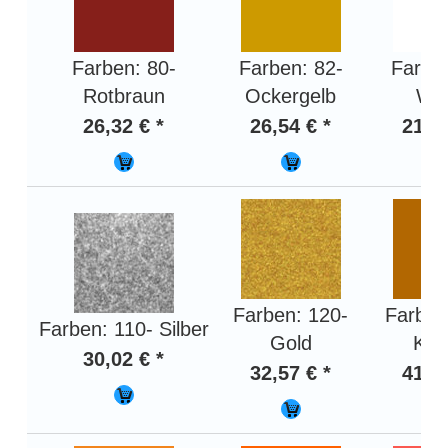
Farben: 80-
Farben: 82-
Farben
Rotbraun
Ockergelb
We
26,32 € *
26,54 € *
21,98
Farben: 120-
Farben
Farben: 110- Silber
Gold
Kup
30,02 € *
32,57 € *
41,33