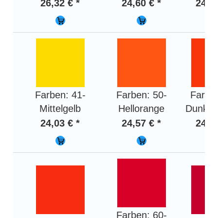
26,32 € *
24,60 € *
24,03
Farben: 41-
Farben: 50-
Farben
Mittelgelb
Hellorange
Dunkel
24,03 € *
24,57 € *
24,57
Farben: 60-