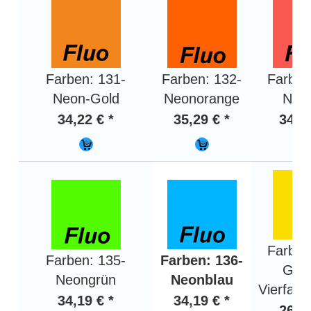
Farben: 131-
Farben: 132-
Farben
Neon-Gold
Neonorange
Neon
34,22 € *
35,29 € *
34,22
Farben
Farben: 135-
Farben: 136-
Gelb
Neongrün
Neonblau
Vierfarb
34,19 € *
34,19 € *
26,86