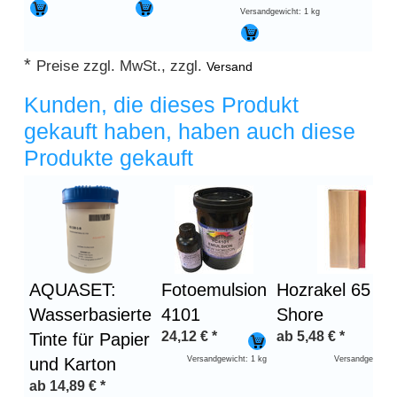
Versandgewicht: 1 kg
*
Preise zzgl. MwSt., zzgl.
Versand
Kunden, die dieses Produkt
gekauft haben, haben auch diese
Produkte gekauft
Überschrift
1
AQUASET:
Fotoemulsion
Hozrakel 65
Wasserbasierte
4101
Shore
24,12
€
*
ab
5,48
€
*
Tinte für Papier
und Karton
Versandgewicht: 1 kg
Versandgewicht:
ab
14,89
€
*