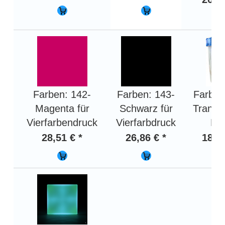
Farben: 142-
Farben: 143-
Farben
Magenta für
Schwarz für
Transp
Vierfarbendruck
Vierfarbdruck
Bas
28,51 € *
26,86 € *
18,58