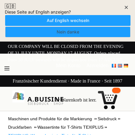
🇬🇧
×
Diese Seite auf English anzeigen?
Auf English wechseln
Nein danke
OUR COMPANY WILL BE CLOSED FROM THE EVENING
OF 31 JULY UNTIL MONDAY 17 AUGUST. Orders placed
from 30 JULY onwards will be dispatched from 17 AUGUST.
Mein Konto
Anmelden
Französischer Kundendienst · Made in France · Seit 1897
A.BUISINE
Ihr Warenkorb ist leer.
SIEBDRUCK · SHOP
Maschinen und Produkte für die Markierung
Siebdruck
Druckfarben
Wassertinte für T-Shirts TEXIPLUS