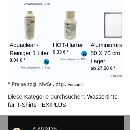
Versandgewicht: 1 kg
Aquaclean-
HOT-Härter
Aluminiumrah
9,33
€
*
Reiniger 1 Liter
50 X 70 cm au
8,04
€
*
Versandgewicht: 150 g
Lager
ab
27,50
€
*
Versandgewicht: 1,5 kg
Versandgewicht
*
Preise zzgl. MwSt., zzgl.
Versand
Diese Kategorie durchsuchen:
Wassertinte
für T-Shirts TEXIPLUS
A.BUISINE