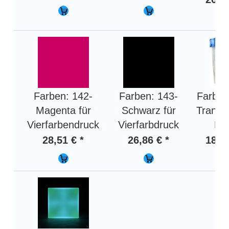
Farben: 142-
Farben: 143-
Farben
Magenta für
Schwarz für
Transp
Vierfarbendruck
Vierfarbdruck
Bas
28,51 € *
26,86 € *
18,58