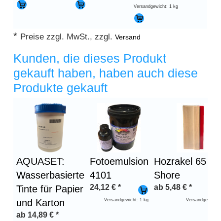
Versandgewicht: 1 kg
*
Preise zzgl. MwSt., zzgl.
Versand
Kunden, die dieses Produkt
gekauft haben, haben auch diese
Produkte gekauft
Überschrift
1
AQUASET:
Fotoemulsion
Hozrakel 65
Wasserbasierte
4101
Shore
24,12
€
*
ab
5,48
€
*
Tinte für Papier
und Karton
Versandgewicht: 1 kg
Versandgewicht:
ab
14,89
€
*