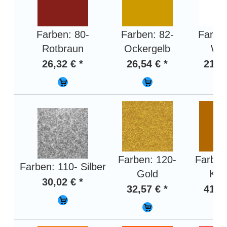
Farben: 80-
Farben: 82-
Farben
Rotbraun
Ockergelb
We
26,32 € *
26,54 € *
21,98
Farben: 120-
Farben
Farben: 110- Silber
Gold
Kup
30,02 € *
32,57 € *
41,33