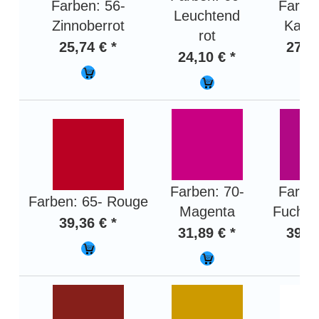
Farben: 56-
Farben
Leuchtend
Zinnoberrot
Karmi
rot
25,74 € *
27,01
24,10 € *
Farben: 70-
Farben
Farben: 65- Rouge
Magenta
Fuchsi
39,36 € *
31,89 € *
39,36