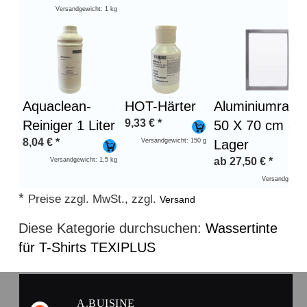
Versandgewicht: 1 kg
Aquaclean-
HOT-Härter
Aluminiumrah
9,33
€
*
Reiniger 1 Liter
50 X 70 cm au
8,04
€
*
Versandgewicht: 150 g
Lager
ab
27,50
€
*
Versandgewicht: 1,5 kg
Versandgewicht
*
Preise zzgl. MwSt., zzgl.
Versand
Diese Kategorie durchsuchen:
Wassertinte
für T-Shirts TEXIPLUS
A.BUISINE