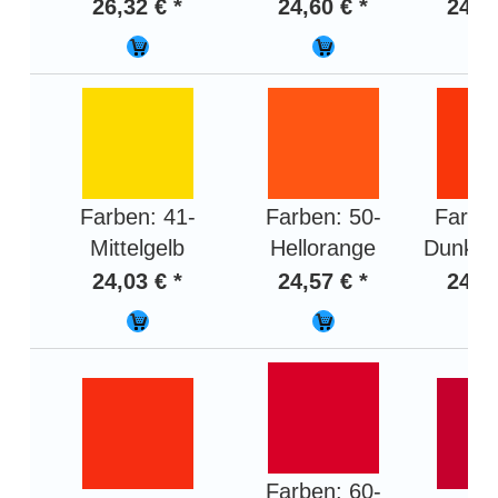
26,32 € *
24,60 € *
24,03
Farben: 41-
Farben: 50-
Farben
Mittelgelb
Hellorange
Dunkel
24,03 € *
24,57 € *
24,57
Farben: 60-