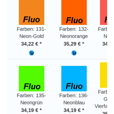
Farben: 131-
Farben: 132-
Farben
Neon-Gold
Neonorange
Neon
34,22 € *
35,29 € *
34,22
Farben
Farben: 135-
Farben: 136-
Gelb
Neongrün
Neonblau
Vierfarb
34,19 € *
34,19 € *
26,86