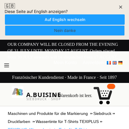
🇬🇧
×
Diese Seite auf English anzeigen?
Auf English wechseln
Nein danke
OUR COMPANY WILL BE CLOSED FROM THE EVENING
OF 31 JULY UNTIL MONDAY 17 AUGUST. Orders placed
from 30 JULY onwards will be dispatched from 17 AUGUST.
Mein Konto
Anmelden
Französischer Kundendienst · Made in France · Seit 1897
A.BUISINE
Ihr Warenkorb ist leer.
SIEBDRUCK · SHOP
Maschinen und Produkte für die Markierung
Siebdruck
Druckfarben
Wassertinte für T-Shirts TEXIPLUS