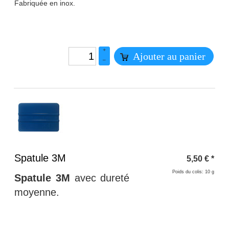
Fabriquée en inox.
+
Ajouter au panier
–
Titre 1
Spatule 3M
5,50
€
*
Poids du colis: 10 g
Spatule 3M
avec dureté
moyenne.