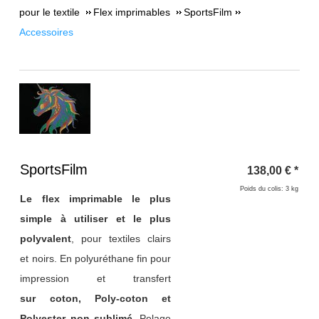
pour le textile
Flex imprimables
SportsFilm
Accessoires
Titre 1
SportsFilm
138,00
€
*
Poids du colis: 3 kg
Le flex imprimable le plus
simple à utiliser et le plus
polyvalent
, pour textiles clairs
et noirs. E
n
polyuréthane fin pour
impression et transfert
sur coton, Poly-coton et
Polyester non sublimé
. Pelage