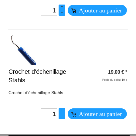
+
Ajouter au panier
–
Titre 1
Crochet d'échenillage
19,00
€
*
Stahls
Poids du colis: 10 g
Crochet d'échenillage Stahls
+
Ajouter au panier
–