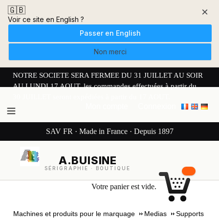
🇬🇧
×
Voir ce site en English ?
Passer en English
Non merci
NOTRE SOCIETE SERA FERMEE DU 31 JUILLET AU SOIR
AU LUNDI 17 AOUT. les commandes effectuées à partir du
30 JUILLET seront expédiées à partir du 17 AOUT.
Mon compte
Connexion
SAV FR · Made in France · Depuis 1897
A.BUISINE
SÉRIGRAPHIE · BOUTIQUE
Votre panier est vide.
Machines et produits pour le marquage
Medias
Supports