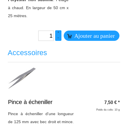
à chaud. En largeur de 50 cm x
25 mètres.
+
Ajouter au panier
–
Accessoires
Titre 1
Pince à écheniller
7,50
€
*
Poids du colis: 10 g
Pince à écheniller d'une longueur
de 125 mm avec bec droit et mince.