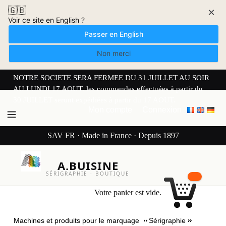
🇬🇧
×
Voir ce site en English ?
Passer en English
Non merci
NOTRE SOCIETE SERA FERMEE DU 31 JUILLET AU SOIR
AU LUNDI 17 AOUT. les commandes effectuées à partir du
30 JUILLET seront expédiées à partir du 17 AOUT.
Mon compte
Connexion
SAV FR · Made in France · Depuis 1897
A.BUISINE
SÉRIGRAPHIE · BOUTIQUE
Votre panier est vide.
Machines et produits pour le marquage
Sérigraphie