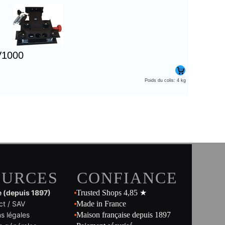
V1000
Poids du colis: 4 kg
OURCES
CONFIANCE
e (depuis 1897)
Trusted Shops 4,85 ★
ct / SAV
Made in France
s légales
Maison française depuis 1897