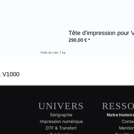
Tête d'impression pour 
290,00
€
*
Poids du colis: 1 kg
x V1000
UNIVERS
RESS
Sérigraphie
Notre histoir
Impression numérique
Conta
DTF & Transfert
Mention