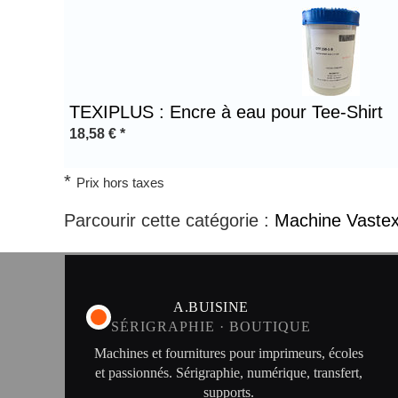
Titre 1
TEXIPLUS : Encre à eau pour Tee-Shirt
18,58
€
*
*
Prix hors taxes
Parcourir cette catégorie :
Machine Vaste
A.BUISINE
SÉRIGRAPHIE · BOUTIQUE
Machines et fournitures pour imprimeurs, écoles
et passionnés. Sérigraphie, numérique, transfert,
supports.