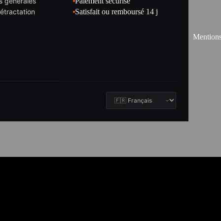
s générales
Paiement sécurisé
rétractation
Satisfait ou remboursé 14 j
Mentions