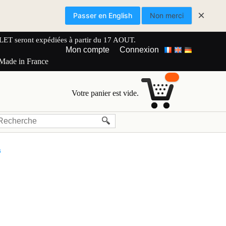
×
Passer en English
Non merci
 seront expédiées à partir du 17 AOUT.
Mon compte
Connexion
 Made in France
Votre panier est vide.
s