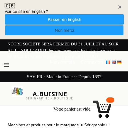
🇬🇧
×
Voir ce site en English ?
Passer en English
Non merci
NOTRE SOCIETE SERA FERMEE DU 31 JUILLET AU SOIR
AU LUNDI 17 AOUT. les commandes effectuées à partir du
30 JUILLET seront expédiées à partir du 17 AOUT.
Mon compte
Connexion
SAV FR · Made in France · Depuis 1897
A.BUISINE
SÉRIGRAPHIE · BOUTIQUE
Votre panier est vide.
Machines et produits pour le marquage
Sérigraphie