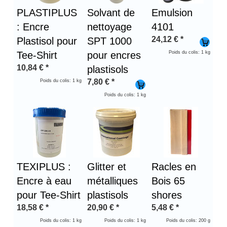
PLASTIPLUS
Solvant de
Emulsion
: Encre
nettoyage
4101
24,12
€
*
Plastisol pour
SPT 1000
Tee-Shirt
pour encres
Poids du colis: 1 kg
10,84
€
*
plastisols
7,80
€
*
Poids du colis: 1 kg
Poids du colis: 1 kg
TEXIPLUS :
Glitter et
Racles en
Encre à eau
métalliques
Bois 65
pour Tee-Shirt
plastisols
shores
18,58
€
*
20,90
€
*
5,48
€
*
Poids du colis: 1 kg
Poids du colis: 1 kg
Poids du colis: 200 g