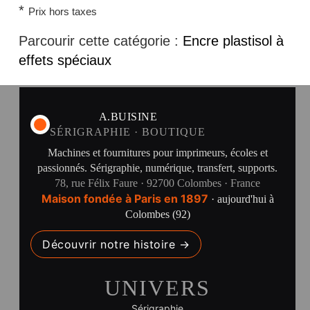
*
Prix hors taxes
Parcourir cette catégorie :
Encre plastisol à
effets spéciaux
A.BUISINE
SÉRIGRAPHIE · BOUTIQUE
Machines et fournitures pour imprimeurs, écoles et
passionnés. Sérigraphie, numérique, transfert, supports.
78, rue Félix Faure · 92700 Colombes · France
Maison fondée à Paris en 1897
· aujourd'hui à
Colombes (92)
Découvrir notre histoire →
UNIVERS
Sérigraphie