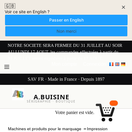
🇬🇧
×
Voir ce site en English ?
Passer en English
Non merci
NOTRE SOCIETE SERA FERMEE DU 31 JUILLET AU SOIR
AU LUNDI 17 AOUT. les commandes effectuées à partir du
30 JUILLET seront expédiées à partir du 17 AOUT.
Mon compte
Connexion
SAV FR · Made in France · Depuis 1897
A.BUISINE
SÉRIGRAPHIE · BOUTIQUE
Votre panier est vide.
Machines et produits pour le marquage
Impression