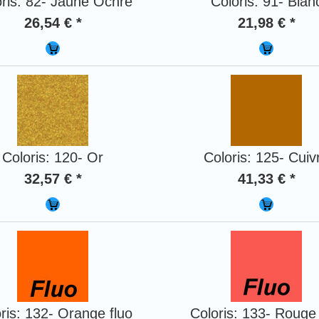
ris: 82- Jaune Ochre
Coloris: 91- Blan
26,54 € *
21,98 € *
Coloris: 120- Or
Coloris: 125- Cuiv
32,57 € *
41,33 € *
ris: 132- Orange fluo
Coloris: 133- Rouge 