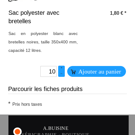
Titre 1
Sac polyester avec
1,80
€
*
bretelles
Sac en polyester blanc avec
bretelles noires, taille 350x400 mm,
capacité 12 litres.
+
Ajouter au panier
–
Parcourir les fiches produits
*
Prix hors taxes
A.BUISINE
SÉRIGRAPHIE · BOUTIQUE