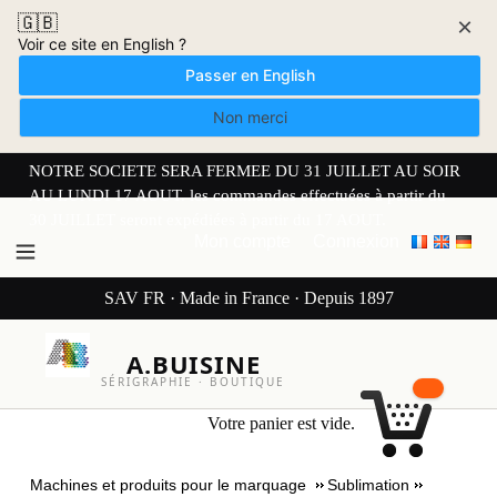
🇬🇧
×
Voir ce site en English ?
Passer en English
Non merci
NOTRE SOCIETE SERA FERMEE DU 31 JUILLET AU SOIR
AU LUNDI 17 AOUT. les commandes effectuées à partir du
30 JUILLET seront expédiées à partir du 17 AOUT.
Mon compte
Connexion
SAV FR · Made in France · Depuis 1897
A.BUISINE
SÉRIGRAPHIE · BOUTIQUE
Votre panier est vide.
Machines et produits pour le marquage
Sublimation