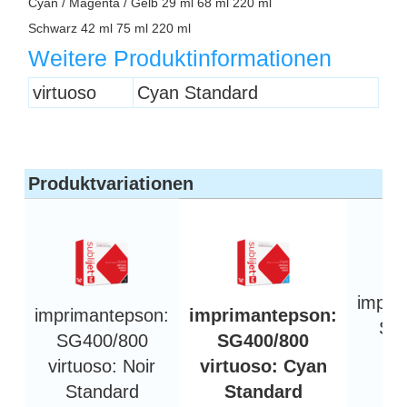
Cyan / Magenta / Gelb 29 ml 68 ml 220 ml
Schwarz 42 ml 75 ml 220 ml
Weitere Produktinformationen
Überschrift
virtuoso
Cyan Standard
1
Produktvariationen
impri
imprimantepson:
imprimantepson:
SG
SG400/800
SG400/800
vi
virtuoso: Noir
virtuoso: Cyan
M
Standard
Standard
St