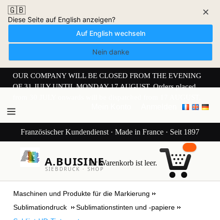
🇬🇧
×
Diese Seite auf English anzeigen?
Auf English wechseln
Nein danke
OUR COMPANY WILL BE CLOSED FROM THE EVENING
OF 31 JULY UNTIL MONDAY 17 AUGUST. Orders placed
from 30 JULY onwards will be dispatched from 17 AUGUST.
Mein Konto
Anmelden
Französischer Kundendienst · Made in France · Seit 1897
A.BUISINE
Ihr Warenkorb ist leer.
SIEBDRUCK · SHOP
Maschinen und Produkte für die Markierung
Sublimationdruck
Sublimationstinten und -papiere