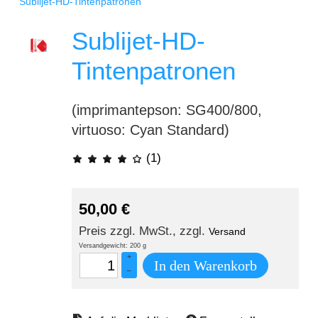
Sublijet-HD-Tintenpatronen
Sublijet-HD-
Tintenpatronen
(imprimantepson: SG400/800,
virtuoso: Cyan Standard)
(1)
50,00
€
Preis zzgl. MwSt., zzgl.
Versand
Versandgewicht: 200 g
+
In den Warenkorb
–