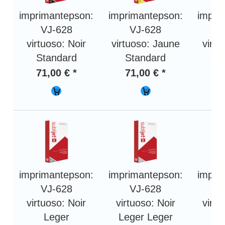
imprimantepson:
imprimantepson:
impri
VJ-628
VJ-628
V
virtuoso: Noir
virtuoso: Jaune
virt
Standard
Standard
St
71,00 € *
71,00 € *
71
imprimantepson:
imprimantepson:
impri
VJ-628
VJ-628
V
virtuoso: Noir
virtuoso: Noir
virt
Leger
Leger Leger