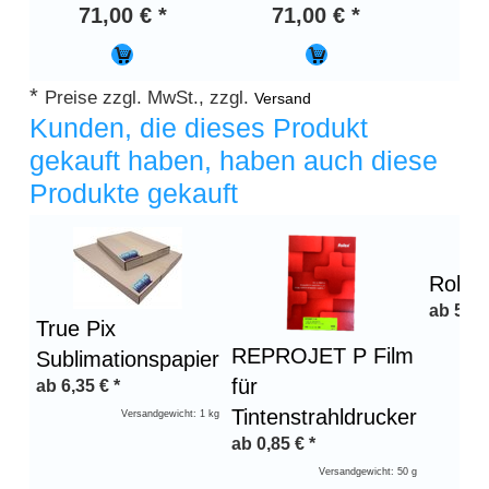
71,00 € *
71,00 € *
71
*
Preise zzgl. MwSt., zzgl.
Versand
Kunden, die dieses Produkt
gekauft haben, haben auch diese
Produkte gekauft
Überschrift
1
Rolan
ab
59,
True Pix
REPROJET P Film
Sublimationspapier
für
ab
6,35
€
*
Tintenstrahldrucker
Versandgewicht: 1 kg
ab
0,85
€
*
Versandgewicht: 50 g