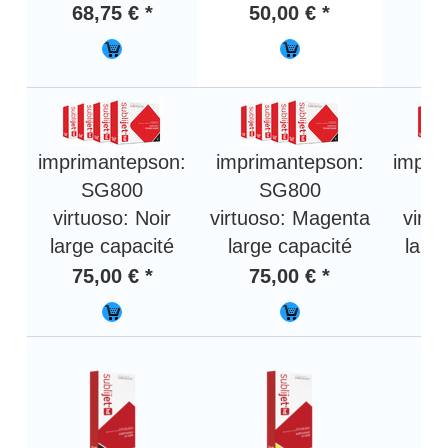
68,75 € *
50,00 € *
50
imprimantepson:
imprimantepson:
impri
SG800
SG800
virtuoso: Noir
virtuoso: Magenta
virt
large capacité
large capacité
larg
75,00 € *
75,00 € *
75