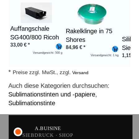
Auffangschale
Rakelklinge in 75
SG400/800 Ricoh
Siliko
Shores
33,00
€
*
Siebd
84,96
€
*
Versandgewicht: 500 g
1,15
€
*
Versandgewicht: 1 kg
*
Preise zzgl. MwSt., zzgl.
Versand
Auch diese Kategorien durchsuchen:
Sublimationstinten und -papiere
,
Sublimationstinte
A.BUISINE
SIEBDRUCK · SHOP