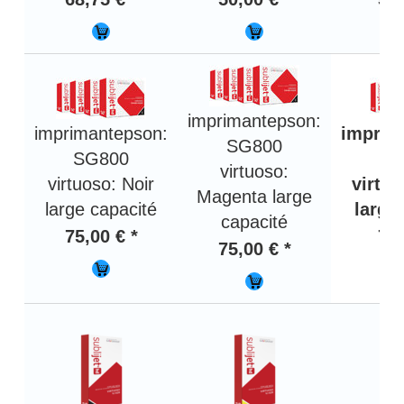
imprimantepson:
imprimantepson:
imprim
SG800
SG800
S
virtuoso:
virtuoso: Noir
virtu
Magenta large
large capacité
large
capacité
75,00 € *
75,
75,00 € *