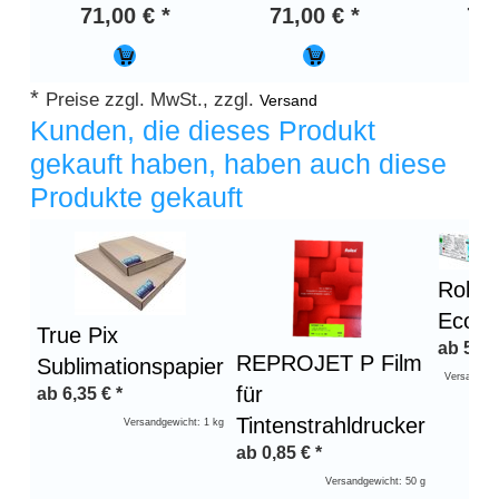
71,00 € *
71,00 € *
71,
*
Preise zzgl. MwSt., zzgl.
Versand
Kunden, die dieses Produkt
gekauft haben, haben auch diese
Produkte gekauft
Überschrift
1
Rolan
Eco 
True Pix
ab
59,
REPROJET P Film
Sublimationspapier
Versandgew
für
ab
6,35
€
*
Tintenstrahldrucker
Versandgewicht: 1 kg
ab
0,85
€
*
Versandgewicht: 50 g