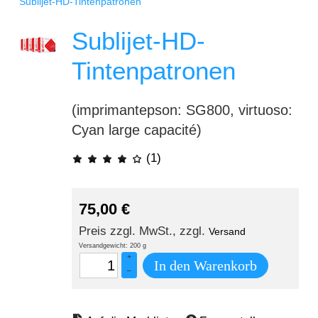
Sublijet-HD-Tintenpatronen
Sublijet-HD-
Tintenpatronen
(imprimantepson: SG800, virtuoso:
Cyan large capacité)
(1)
75,00
€
Preis zzgl. MwSt., zzgl.
Versand
Versandgewicht: 200 g
+
In den Warenkorb
–