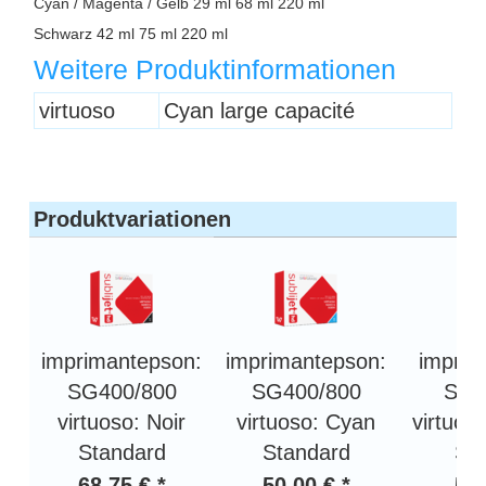
Cyan / Magenta / Gelb 29 ml 68 ml 220 ml
Schwarz 42 ml 75 ml 220 ml
Weitere Produktinformationen
Überschrift
virtuoso
Cyan large capacité
1
Produktvariationen
imprimantepson:
imprimantepson:
imprim
SG400/800
SG400/800
SG4
virtuoso: Noir
virtuoso: Cyan
virtuos
Standard
Standard
St
68,75 € *
50,00 € *
50,