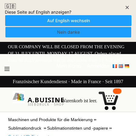
🇬🇧
×
Diese Seite auf English anzeigen?
Auf English wechseln
Nein danke
OUR COMPANY WILL BE CLOSED FROM THE EVENING
OF 31 JULY UNTIL MONDAY 17 AUGUST. Orders placed
from 30 JULY onwards will be dispatched from 17 AUGUST.
Mein Konto
Anmelden
Französischer Kundendienst · Made in France · Seit 1897
A.BUISINE
Ihr Warenkorb ist leer.
SIEBDRUCK · SHOP
Maschinen und Produkte für die Markierung
Sublimationdruck
Sublimationstinten und -papiere