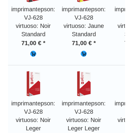
imprimantepson:
imprimantepson:
imprim
VJ-628
VJ-628
V
virtuoso: Noir
virtuoso: Jaune
virtu
Standard
Standard
St
71,00 € *
71,00 € *
71,
imprimantepson:
imprimantepson:
imprim
VJ-628
VJ-628
V
virtuoso: Noir
virtuoso: Noir
virtu
Leger
Leger Leger
L