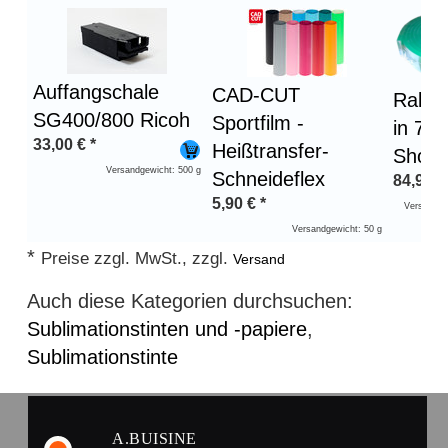
Auffangschale
CAD-CUT
Rakel
SG400/800 Ricoh
Sportfilm -
in 75
33,00
€
*
Heißtransfer-
Shore
Versandgewicht: 500 g
Schneideflex
84,96
€
5,90
€
*
Versandge
Versandgewicht: 50 g
*
Preise zzgl. MwSt., zzgl.
Versand
Auch diese Kategorien durchsuchen:
Sublimationstinten und -papiere
,
Sublimationstinte
A.BUISINE