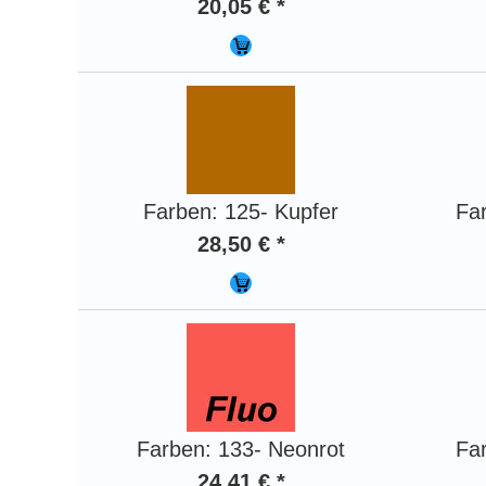
20,05 € *
Farben: 125- Kupfer
Fa
28,50 € *
Farben: 133- Neonrot
Fa
24,41 € *