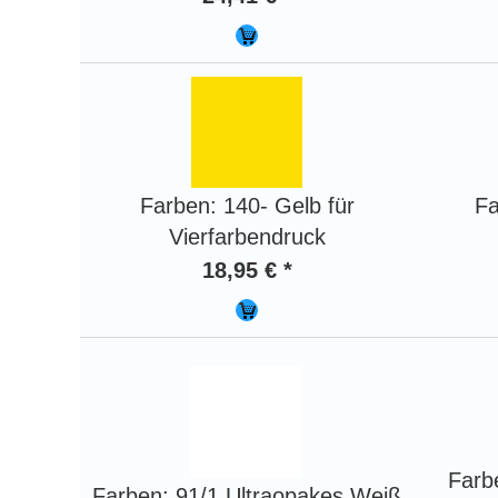
Farben: 140- Gelb für
Fa
Vierfarbendruck
18,95 € *
Farb
Farben: 91/1 Ultraopakes Weiß