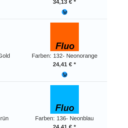
34,13 € *
Gold
Farben: 132- Neonorange
24,41 € *
grün
Farben: 136- Neonblau
24,41 € *