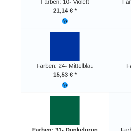
Farben: 10- Violett
Far
21,14 € *
Farben: 24- Mittelblau
F
15,53 € *
Farben: 31- Dunkelgrün
Far