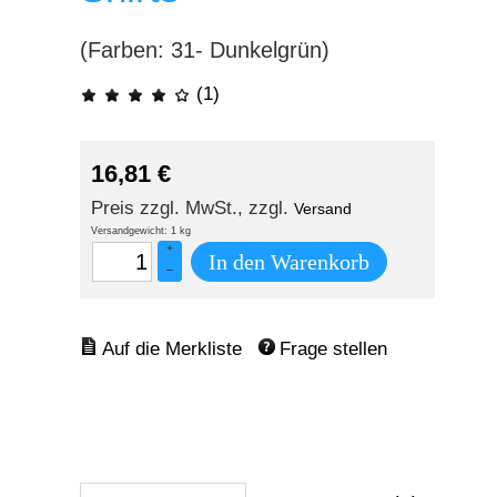
(Farben: 31- Dunkelgrün)
(1)
16,81
€
Preis zzgl. MwSt., zzgl.
Versand
Versandgewicht: 1 kg
+
In den Warenkorb
–
Frage stellen