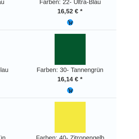
au
Farben: 22- Ultra-Blau
16,52 € *
lau
Farben: 30- Tannengrün
16,14 € *
ün
Farben: 40- Zitronengelb