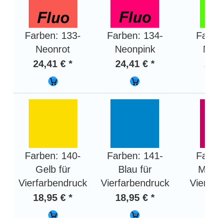
Farben: 133-
Farben: 134-
Farb
Neonrot
Neonpink
Ne
24,41 € *
24,41 € *
24,
Farben: 140-
Farben: 141-
Farb
Gelb für
Blau für
Mage
Vierfarbendruck
Vierfarbendruck
Vierfa
18,95 € *
18,95 € *
18,