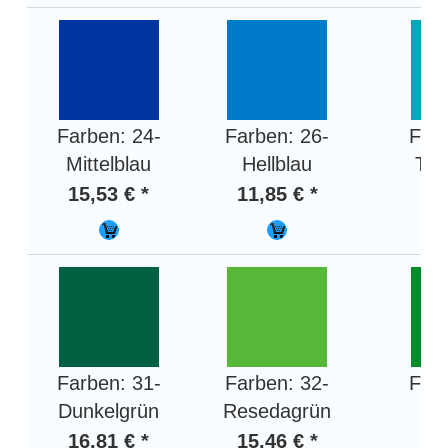
Farben: 24-
Farben: 26-
Farb
Mittelblau
Hellblau
Tür
15,53 € *
11,85 € *
12,
Farben: 31-
Farben: 32-
Farb
Dunkelgrün
Resedagrün
He
16,81 € *
15,46 € *
15,