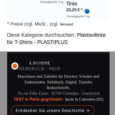
Versandgewicht: 3 kg
Tinte
20,25
€
*
Versandgewicht: 1 kg
*
Preise zzgl. MwSt., zzgl.
Versand
Diese Kategorie durchsuchen:
Plastisoltinte
für T-Shirts - PLASTIPLUS
A.BUISINE
SIEBDRUCK · SHOP
Maschinen und Zubehör für Drucker, Schulen und
Enthusiasten. Siebdruck, Digital, Transfer,
Bedruckstoffe.
78, rue Félix Faure · 92700 Colombes · Frankreich
1897 in Paris gegründet
· heute in Colombes (92)
Entdecken Sie unsere Geschichte →