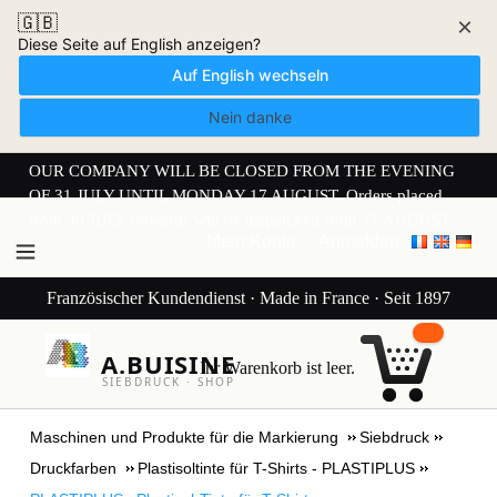
🇬🇧
×
Diese Seite auf English anzeigen?
Auf English wechseln
Nein danke
OUR COMPANY WILL BE CLOSED FROM THE EVENING
OF 31 JULY UNTIL MONDAY 17 AUGUST. Orders placed
from 30 JULY onwards will be dispatched from 17 AUGUST.
Mein Konto
Anmelden
Französischer Kundendienst · Made in France · Seit 1897
A.BUISINE
Ihr Warenkorb ist leer.
SIEBDRUCK · SHOP
Maschinen und Produkte für die Markierung
Siebdruck
Druckfarben
Plastisoltinte für T-Shirts - PLASTIPLUS