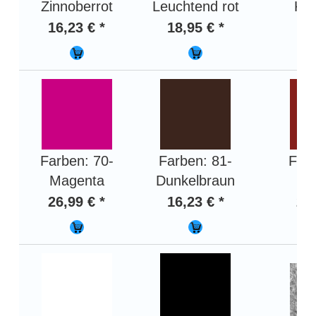
Zinnoberrot
Leuchtend rot
Kar
16,23 € *
18,95 € *
18,
Farben: 70-
Farben: 81-
Farb
Magenta
Dunkelbraun
Ro
26,99 € *
16,23 € *
20,