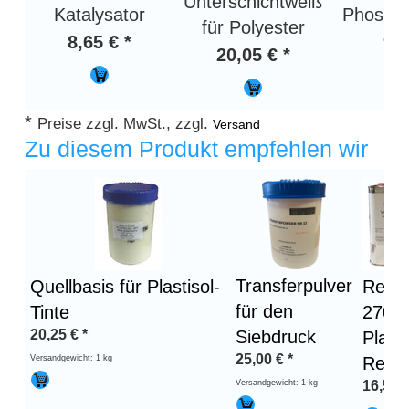
Unterschichtweiß
Katalysator
Phospho
für Polyester
8,65 € *
95,
20,05 € *
*
Preise zzgl. MwSt., zzgl.
Versand
Zu diesem Produkt empfehlen wir
Transferpulver
Quellbasis für Plastisol-
Remc
für den
Tinte
2704
20,25
€
*
Siebdruck
Plasti
25,00
€
*
Versandgewicht: 1 kg
Reini
Versandgewicht: 1 kg
16,50