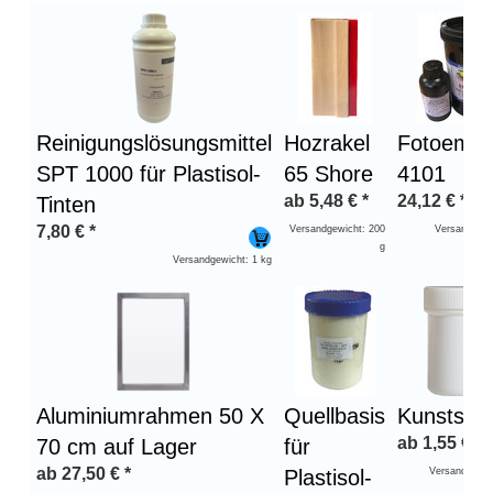
Überschrift
1
Reinigungslösungsmittel
Hozrakel
Fotoemul
SPT 1000 für Plastisol-
65 Shore
4101
ab
5,48
€
*
24,12
€
*
Tinten
7,80
€
*
Versandgewicht: 200
Versandgewi
g
Versandgewicht: 1 kg
Aluminiumrahmen 50 X
Quellbasis
Kunststof
ab
1,55
€
*
70 cm auf Lager
für
ab
27,50
€
*
Plastisol-
Versandgewic