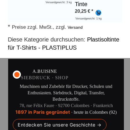
Versandgewicht: 3 kg
Tinte
20,25
€
*
Versandgewicht: 1 kg
*
Preise zzgl. MwSt., zzgl.
Versand
Diese Kategorie durchsuchen:
Plastisoltinte
für T-Shirts - PLASTIPLUS
A.BUISINE
SIEBDRUCK · SHOP
Maschinen und Zubehör für Drucker, Schulen und
Enthusiasten. Siebdruck, Digital, Transfer,
Bedruckstoffe.
78, rue Félix Faure · 92700 Colombes · Frankreich
1897 in Paris gegründet
· heute in Colombes (92)
Entdecken Sie unsere Geschichte →