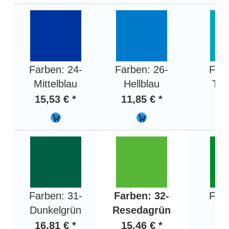
Farben: 24-
Farben: 26-
Farb
Mittelblau
Hellblau
Tür
15,53 € *
11,85 € *
12,
Farben: 31-
Farben: 32-
Farb
Dunkelgrün
Resedagrün
He
16,81 € *
15,46 € *
15,