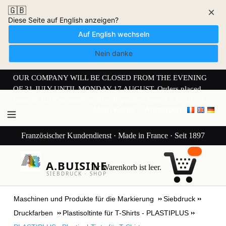
🇬🇧
×
Diese Seite auf English anzeigen?
Auf English wechseln
Nein danke
OUR COMPANY WILL BE CLOSED FROM THE EVENING
OF 31 JULY UNTIL MONDAY 17 AUGUST. Orders placed
from 30 JULY onwards will be dispatched from 17 AUGUST.
Mein Konto
Anmelden
Französischer Kundendienst · Made in France · Seit 1897
A.BUISINE
Ihr Warenkorb ist leer.
SIEBDRUCK · SHOP
Maschinen und Produkte für die Markierung
Siebdruck
Druckfarben
Plastisoltinte für T-Shirts - PLASTIPLUS