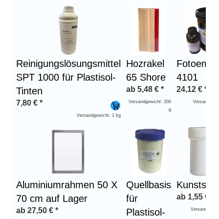
Überschrift
1
Reinigungslösungsmittel
Hozrakel
Fotoemul
SPT 1000 für Plastisol-
65 Shore
4101
ab
5,48
€
*
24,12
€
*
Tinten
7,80
€
*
Versandgewicht: 200
Versandgewi
g
Versandgewicht: 1 kg
Aluminiumrahmen 50 X
Quellbasis
Kunststof
ab
1,55
€
*
70 cm auf Lager
für
ab
27,50
€
*
Plastisol-
Versandgewic