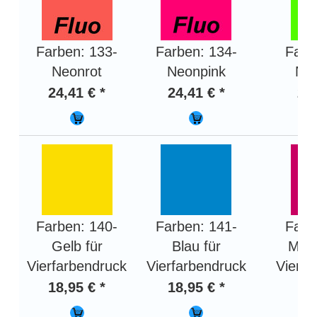
Farben: 133-
Farben: 134-
Farb
Neonrot
Neonpink
Ne
24,41 € *
24,41 € *
24,
Farben: 140-
Farben: 141-
Farb
Gelb für
Blau für
Mage
Vierfarbendruck
Vierfarbendruck
Vierfa
18,95 € *
18,95 € *
18,