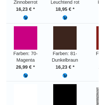
Zinnoberrot
Leuchtend rot
Kar
16,23 € *
18,95 € *
18,
Farben: 70-
Farben: 81-
Farb
Magenta
Dunkelbraun
Ro
26,99 € *
16,23 € *
20,