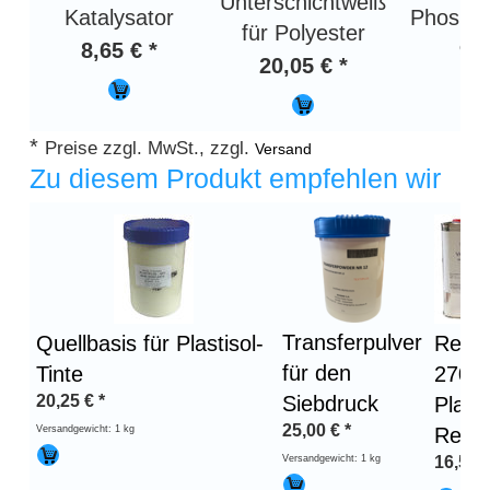
Unterschichtweiß
Katalysator
Phospho
für Polyester
8,65 € *
95,
20,05 € *
*
Preise zzgl. MwSt., zzgl.
Versand
Zu diesem Produkt empfehlen wir
Transferpulver
Quellbasis für Plastisol-
Remc
für den
Tinte
2704
20,25
€
*
Siebdruck
Plasti
25,00
€
*
Versandgewicht: 1 kg
Reini
Versandgewicht: 1 kg
16,50