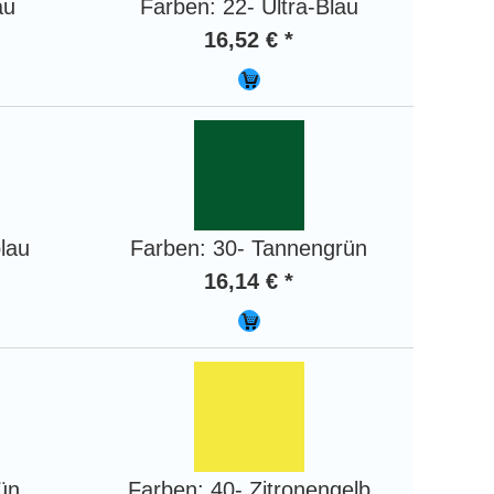
au
Farben: 22- Ultra-Blau
16,52 € *
lau
Farben: 30- Tannengrün
16,14 € *
ün
Farben: 40- Zitronengelb