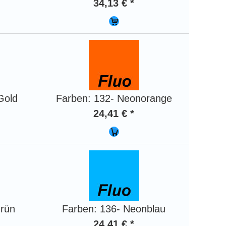
34,13 € *
Gold
Farben: 132- Neonorange
24,41 € *
grün
Farben: 136- Neonblau
24,41 € *