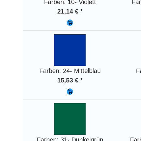
Farben: 10- Violett
Far
21,14 € *
Farben: 24- Mittelblau
F
15,53 € *
Farben: 31- Dunkelgrün
Far