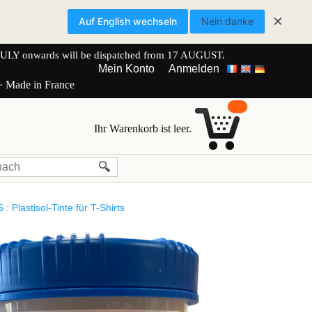
×
Auf English wechseln
Nein danke
onwards will be dispatched from 17 AUGUST.
Mein Konto
Anmelden
 · Made in France
Ihr Warenkorb ist leer.
 Plastisol-Tinte für T-Shirts