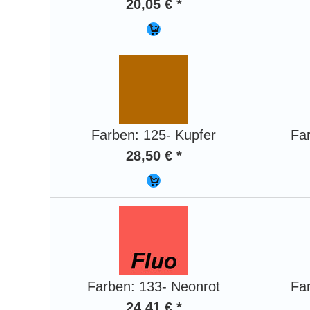
20,05 € *
Farben: 125- Kupfer
Fa
28,50 € *
Farben: 133- Neonrot
Fa
24,41 € *